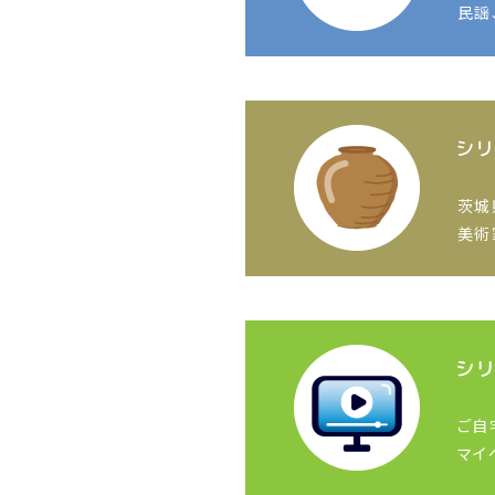
民謡
茨城
美術
ご自
マイ