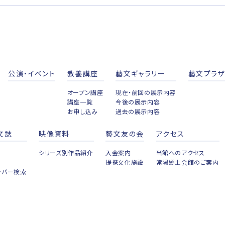
公演・イベント
教養講座
藝文ギャラリー
藝文プラザ
オープン講座
現在・前回の展示内容
講座一覧
今後の展示内容
お申し込み
過去の展示内容
文誌
映像資料
藝文友の会
アクセス
シリーズ別作品紹介
入会案内
当館へのアクセス
提携文化施設
常陽郷土会館のご案内
ンバー検索